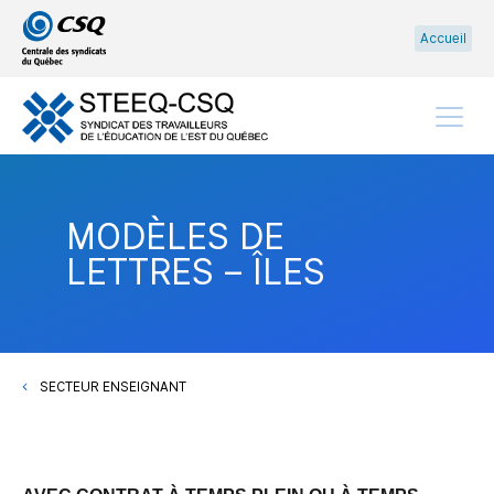
Passer
Passer
Accueil
au
au
menu
contenu
principal
Menu
MODÈLES DE
LETTRES – ÎLES
SECTEUR ENSEIGNANT