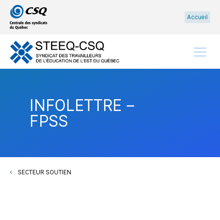
Passer
Passer
Accueil
au
au
menu
contenu
principal
Menu
INFOLETTRE –
FPSS
SECTEUR SOUTIEN