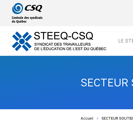
Passer
Passer
au
au
menu
contenu
principal
LE ST
SECTEUR 
Accueil
SECTEUR SOUTIE