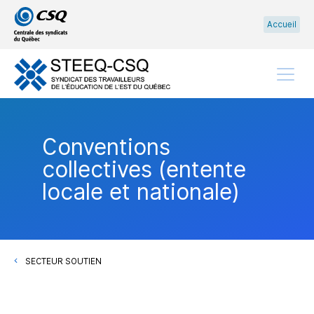
Passer
Passer
Accueil
au
au
menu
contenu
principal
Menu
Conventions
collectives (entente
locale et nationale)
SECTEUR SOUTIEN